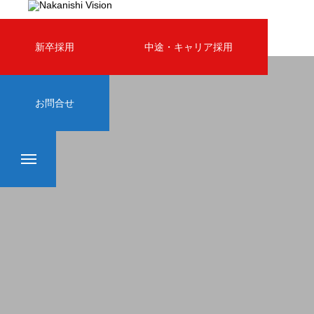
新卒採用
中途・キャリア採用
お問合せ
HOME
WHO WE ARE
３分でわかるナカニシビジョン
トップメッセージ
会社概要・沿革