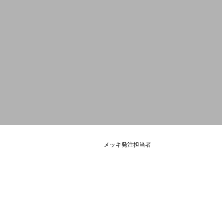
BUSINESS
ナカニシビジョンのOEM開発
部門紹介
PEOPLE
メッキ発注担当者
社員紹介